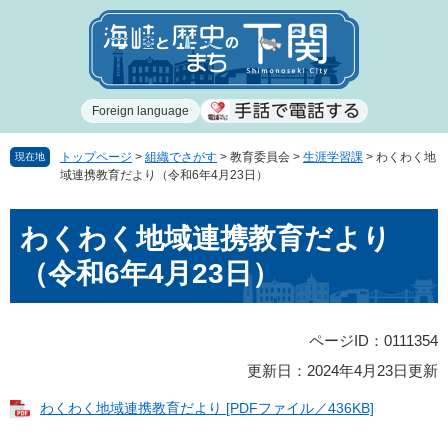
ペ
メ
ー
ニ
ジ
ュ
の
ー
先
を
Foreign language
頭
飛
で
ば
す
し
トップページ
>
組織でさがす
>
教育委員会
>
生涯学習課
>
わくわく地
現在地
域連携教育だより（令和6年4月23日）
。
て
本
本
文
わくわく地域連携教育だより
文
へ
（令和6年4月23日）
ページID：0111354
更新日：2024年4月23日更新
わくわく地域連携教育だより [PDFファイル／436KB]