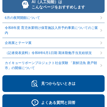
AI（人工知能）は
こんなページをおすすめします
6月の夜間開館について
令和8年度 育児休業明け保育施設入所予約事業についてのご案
内
企画展とテーマ展
（記者発表資料）令和8年6月1日期 期末勤勉手当支給状況
カイキョーリボーンプロジェクト社会実験 「新鮮活魚 唐戸朝
市」の開催について
見つからないときは
よくある質問と回答