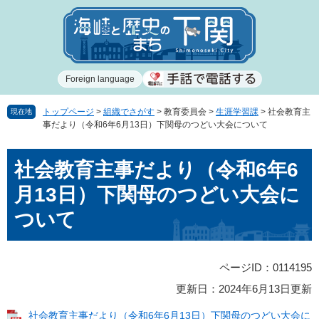
ペ
メ
ー
ニ
ジ
ュ
の
ー
先
を
Foreign language
頭
飛
で
ば
す
し
トップページ
>
組織でさがす
>
教育委員会
>
生涯学習課
>
社会教育主
現在地
事だより（令和6年6月13日）下関母のつどい大会について
。
て
本
本
文
社会教育主事だより（令和6年6
文
へ
月13日）下関母のつどい大会に
ついて
ページID：0114195
更新日：2024年6月13日更新
社会教育主事だより（令和6年6月13日）下関母のつどい大会に