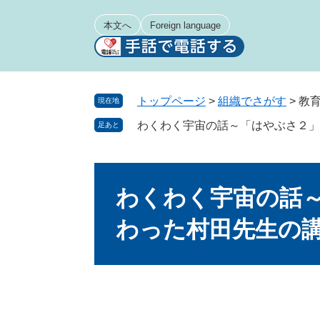
ペ
メ
ー
ニ
本文へ
Foreign language
ジ
ュ
の
ー
先
を
頭
飛
トップページ
>
組織でさがす
>
教
現在地
で
ば
わくわく宇宙の話～「はやぶさ２」
足あと
す
し
。
て
本
本
文
文
わくわく宇宙の話
へ
わった村田先生の