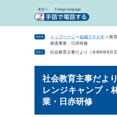
ペ
メ
ー
ニ
本文へ
Foreign language
ジ
ュ
の
ー
先
を
頭
飛
トップページ
>
組織でさがす
>
教
現在地
で
ば
推進事業・日赤研修
す
し
社会教育主事だより（令和6年8月
足あと
。
て
本
文
本
へ
文
社会教育主事だより
レンジキャンプ・
業・日赤研修