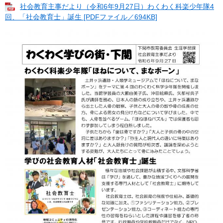
社会教育主事だより（令和6年9月27日）わくわく科楽少年隊4
回、「社会教育士」誕生 [PDFファイル／694KB]