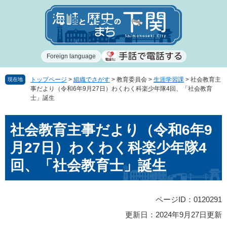
ペ
メ
ー
ニ
ジ
ュ
の
ー
先
を
Foreign language
頭
飛
で
ば
す
し
トップページ
>
組織でさがす
>
教育委員会
>
生涯学習課
>
社会教育主
現在地
事だより（令和6年9月27日）わくわく科楽少年隊4回、「社会教育
。
て
士」誕生
本
文
本
へ
社会教育主事だより（令和6年9
文
月27日）わくわく科楽少年隊4
回、「社会教育士」誕生
ページID：0120291
更新日：2024年9月27日更新