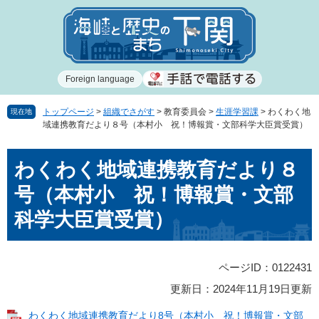
ペ
メ
ー
ニ
ジ
ュ
の
ー
先
を
Foreign language
頭
飛
で
ば
す
し
トップページ
>
組織でさがす
>
教育委員会
>
生涯学習課
>
わくわく地
現在地
域連携教育だより８号（本村小 祝！博報賞・文部科学大臣賞受賞）
。
て
本
本
文
わくわく地域連携教育だより８
文
へ
号（本村小 祝！博報賞・文部
科学大臣賞受賞）
ページID：0122431
更新日：2024年11月19日更新
わくわく地域連携教育だより8号（本村小 祝！博報賞・文部