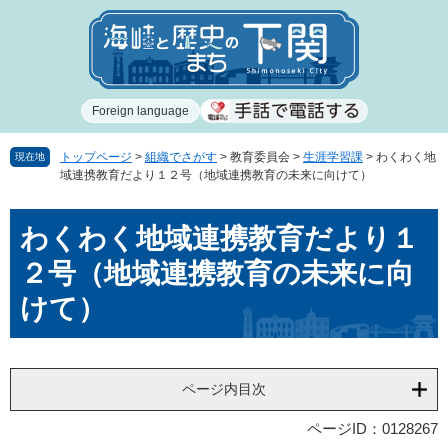
ペ
メ
ー
ニ
ジ
ュ
の
ー
先
を
Foreign language
頭
飛
で
ば
す
し
トップページ
>
組織でさがす
>
教育委員会
>
生涯学習課
>
わくわく地
現在地
域連携教育だより１２号（地域連携教育の未来に向けて）
。
て
本
本
文
わくわく地域連携教育だより１
文
へ
２号（地域連携教育の未来に向
けて）
ページ内目次
ページID：0128267