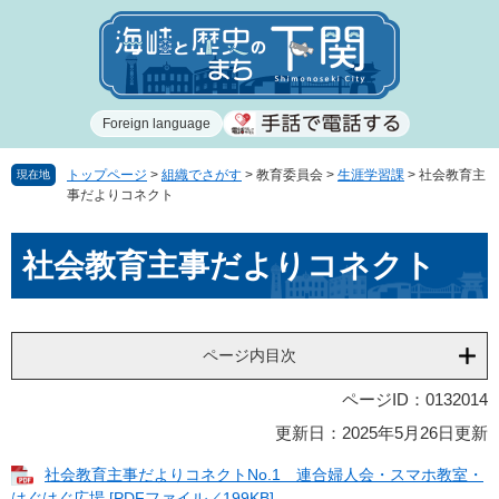
ペ
メ
ー
ニ
ジ
ュ
の
ー
先
を
Foreign language
頭
飛
で
ば
す
し
トップページ
>
組織でさがす
>
教育委員会
>
生涯学習課
>
社会教育主
現在地
事だよりコネクト
。
て
本
本
文
社会教育主事だよりコネクト
文
へ
ページ内目次
ページID：0132014
更新日：2025年5月26日更新
社会教育主事だよりコネクトNo.1 連合婦人会・スマホ教室・
はぐはぐ広場 [PDFファイル／199KB]