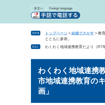
ペ
メ
ー
ニ
本文へ
Foreign language
ジ
ュ
の
ー
先
を
頭
飛
トップページ
>
組織でさがす
>
教
現在地
で
ば
とともに参画」
す
し
わくわく地域連携教育だより（R7
足あと
。
て
本
文
本
へ
文
わくわく地域連携教
市地域連携教育の
画」