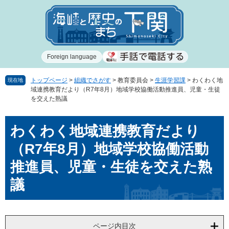
ペ
メ
ー
ニ
ジ
ュ
の
ー
先
を
Foreign language
頭
飛
で
ば
す
し
トップページ
>
組織でさがす
>
教育委員会
>
生涯学習課
>
わくわく地
現在地
域連携教育だより（R7年8月）地域学校協働活動推進員、児童・生徒
。
て
を交えた熟議
本
文
本
へ
わくわく地域連携教育だより
文
（R7年8月）地域学校協働活動
推進員、児童・生徒を交えた熟
議
ページ内目次