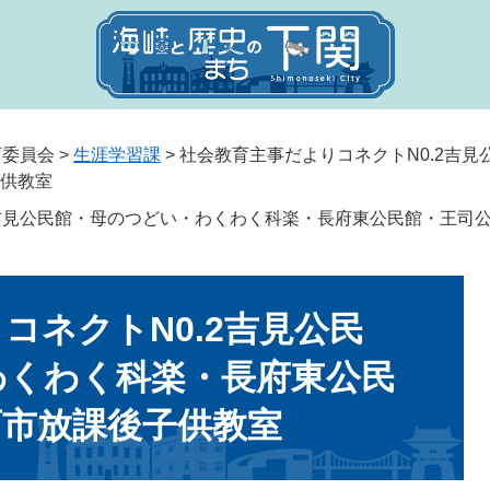
育委員会
>
生涯学習課
>
社会教育主事だよりコネクトN0.2吉
供教室
2吉見公民館・母のつどい・わくわく科楽・長府東公民館・王司
コネクトN0.2吉見公民
わくわく科楽・長府東公民
西市放課後子供教室