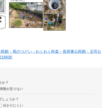
見公民館・母のつどい・わくわく科楽・長府東公民館・王司公
6KB]
うか？
情報が足りない
でしょうか？
分かりにくい