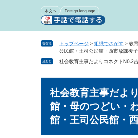
ペ
メ
ー
ニ
本文へ
Foreign language
ジ
ュ
の
ー
先
を
頭
飛
トップページ
>
組織でさがす
>
教
現在地
で
ば
公民館・王司公民館・西市放課後子
す
し
社会教育主事だよりコネクトN0.
足あと
。
て
本
文
本
へ
文
社会教育主事だより
館・母のつどい・
館・王司公民館・