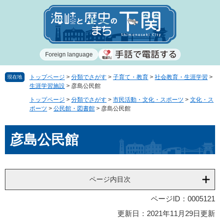
ペ
メ
ー
ニ
ジ
ュ
の
ー
先
を
Foreign language
頭
飛
で
ば
す
し
トップページ
>
分類でさがす
>
子育て・教育
>
社会教育・生涯学習
>
現在地
生涯学習施設
>
彦島公民館
。
て
本
トップページ
>
分類でさがす
>
市民活動・文化・スポーツ
>
文化・ス
文
ポーツ
>
公民館・図書館
>
彦島公民館
へ
本
彦島公民館
文
ページ内目次
ページID：0005121
更新日：2021年11月29日更新