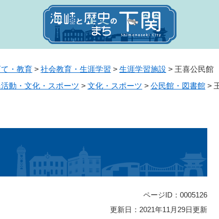
育て・教育
>
社会教育・生涯学習
>
生涯学習施設
>
王喜公民館
民活動・文化・スポーツ
>
文化・スポーツ
>
公民館・図書館
>
ページID：0005126
更新日：2021年11月29日更新