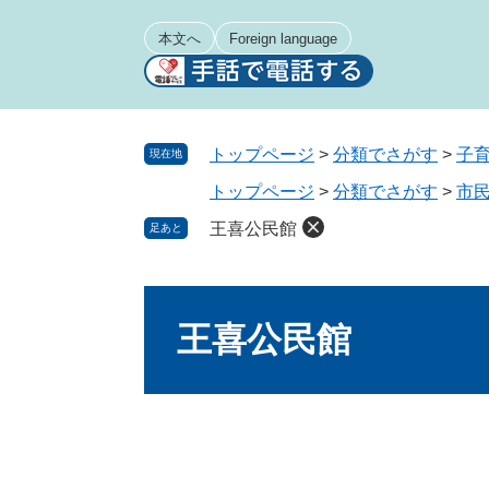
ペ
メ
ー
ニ
本文へ
Foreign language
ジ
ュ
の
ー
先
を
頭
飛
トップページ
>
分類でさがす
>
子
現在地
で
ば
トップページ
>
分類でさがす
>
市
す
し
。
て
王喜公民館
足あと
本
文
本
へ
文
王喜公民館