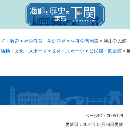
育て・教育
>
社会教育・生涯学習
>
生涯学習施設
>
勝山公民館
民活動・文化・スポーツ
>
文化・スポーツ
>
公民館・図書館
>
ページID：0005129
更新日：2021年11月29日更新