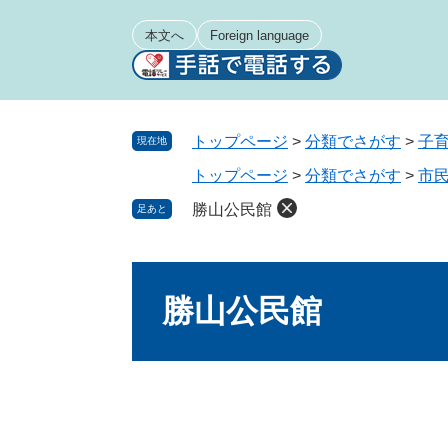
ペ
メ
ー
ニ
本文へ
Foreign language
ジ
ュ
の
ー
先
を
頭
飛
トップページ
>
分類でさがす
>
子
現在地
で
ば
トップページ
>
分類でさがす
>
市
す
し
。
て
勝山公民館
足あと
本
文
本
へ
文
勝山公民館