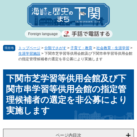
ペ
メ
ー
ニ
ジ
ュ
の
ー
先
を
Foreign language
頭
飛
で
ば
す
し
トップページ
>
分類でさがす
>
子育て・教育
>
社会教育・生涯学習
>
現在地
生涯学習施設
>
下関市芝学習等供用会館及び下関市串学習等供用会館
。
て
の指定管理候補者の選定を非公募により実施します
本
文
本
へ
下関市芝学習等供用会館及び下
文
関市串学習等供用会館の指定管
理候補者の選定を非公募により
実施します
ページ内目次