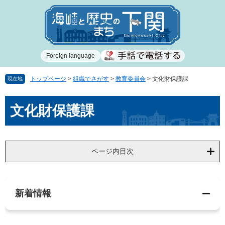
ペ
メ
ー
ニ
ジ
ュ
の
ー
先
を
Foreign language
頭
飛
で
ば
す
し
トップページ
>
組織でさがす
>
教育委員会
>
文化財保護課
現在地
。
て
本
本
文化財保護課
文
文
へ
ページ内目次
新着情報