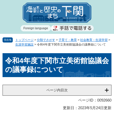
ペ
メ
ー
ニ
ジ
ュ
の
ー
先
を
Foreign language
頭
飛
で
ば
す
し
トップページ
>
分類でさがす
>
子育て・教育
>
社会教育・生涯学習
>
現在地
生涯学習施設
>
令和4年度下関市立美術館協議会の議事録について
。
て
本
本
文
令和4年度下関市立美術館協議会
文
へ
の議事録について
ページ内目次
ページID：0092660
更新日：2023年5月24日更新