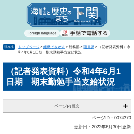
ペ
メ
ー
ニ
ジ
ュ
の
ー
先
を
Foreign language
頭
飛
で
ば
す
し
トップページ
>
組織でさがす
>
総務部
>
職員課
>
（記者発表資料）令
現在地
和4年6月1日期 期末勤勉手当支給状況
。
て
本
本
文
（記者発表資料）令和4年6月1
文
へ
日期 期末勤勉手当支給状況
ページ内目次
ページID：0074370
更新日：2022年6月30日更新