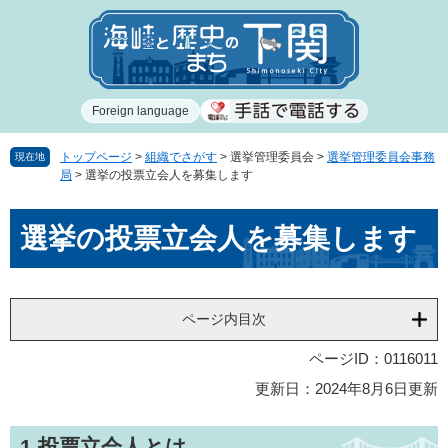
ペ
メ
ー
ニ
ジ
ュ
の
ー
先
を
Foreign language
頭
飛
で
ば
す
し
トップページ
>
組織でさがす
>
選挙管理委員会
>
選挙管理委員会事務
現在地
局
>
選挙の投票立会人を募集します
。
て
本
本
文
選挙の投票立会人を募集します
文
へ
ページ内目次
ページID：0116011
更新日：2024年8月6日更新
1.投票立会人とは