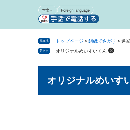
ペ
メ
ー
ニ
本文へ
Foreign language
ジ
ュ
の
ー
先
を
頭
飛
トップページ
>
組織でさがす
>
選
現在地
で
ば
オリジナルめいすいくん
足あと
す
し
。
て
本
本
文
文
オリジナルめいす
へ