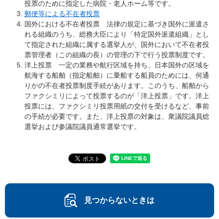
投票のために指定した病院・老人ホーム等です。
郵便等による不在者投票
国外における不在者投票 法律の規定に基づき国外に派遣さ
れる組織のうち、総務大臣により「特定国外派遣組織」とし
て指定された組織に属する選挙人が、国外において不在者投
票管理者（この組織の長）の管理の下で行う投票制度です。
洋上投票 一定の業務や航行区域を持ち、日本国外の区域を
航海する船舶（指定船舶）に乗船する船員のためには、何通
りかの不在者投票制度手続があります。このうち、船舶から
ファクシミリによって投票するのが「洋上投票」です。洋上
投票には、ファクシミリ投票用紙の交付を受けるなど、事前
の手続が必要です。また、洋上投票の対象は、衆議院議員総
選挙および参議院議員通常選挙です。
見つからないときは