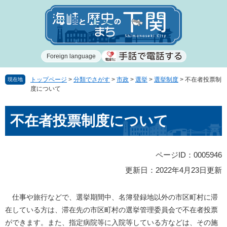
ペ
メ
ー
ニ
ジ
ュ
の
ー
先
を
Foreign language
頭
飛
で
ば
す
し
トップページ
>
分類でさがす
>
市政
>
選挙
>
選挙制度
>
不在者投票制
現在地
度について
。
て
本
本
文
不在者投票制度について
文
へ
ページID：0005946
更新日：2022年4月23日更新
仕事や旅行などで、選挙期間中、名簿登録地以外の市区町村に滞
在している方は、滞在先の市区町村の選挙管理委員会で不在者投票
ができます。また、指定病院等に入院等している方などは、その施