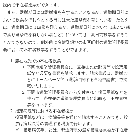
設内で不在者投票ができます。
また、選挙期日には選挙権を有することとなるが、選挙期日前に
おいて投票を行おうとする日には未だ選挙権を有しない者（たとえ
ば、選挙期日には18歳を迎えるが、選挙期日前においては未だ17歳
であり選挙権を有しない者など）については、期日前投票をするこ
とができないので、例外的に名簿登録地の市区町村の選挙管理委員
会において不在者投票をすることができます。
滞在地先での不在者投票
下関市選挙管理委員会に、直接または郵便等で投票用
紙など必要な書類を請求します。請求書式は、選挙ご
とにホームページ等（選挙に関する各種申請書）で掲
載いたします。
下関市選挙管理委員会から交付された投票用紙などを
持って、滞在先の選挙管理委員会に出向き、不在者投
票を行います。
指定病院等における不在者投票
投票用紙などは、病院長等を通じて請求することができ、投
票は病院長等の管理する場所で行います。
​※「指定病院等」とは、都道府県の選挙管理委員会が不在者