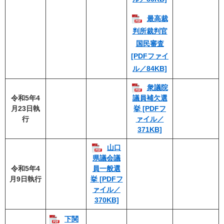
最高裁
判所裁判官
国民審査
[PDFファイ
ル／84KB]
衆議院
令和5年4
議員補欠選
月23日執
挙 [PDFフ
行
ァイル／
371KB]
山口
県議会議
令和5年4
員一般選
月9日執行
挙 [PDFフ
ァイル／
370KB]
下関