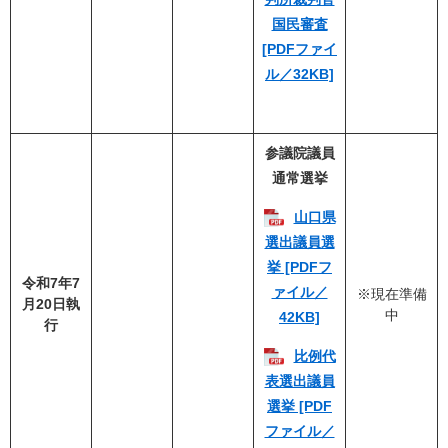
国民審査
[PDFファイ
ル／32KB]
参議院議員
通常選挙
山口県
選出議員選
挙 [PDFフ
令和7年7
ァイル／
※現在準備
月20日執
中
42KB]
行
比例代
表選出議員
選挙 [PDF
ファイル／