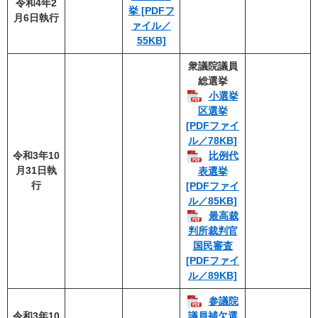
令和4年2
挙 [PDFフ
月6日執行
ァイル／
55KB]
衆議院議員
総選挙
小選挙
区選挙
[PDFファイ
ル／78KB]
令和3年10
比例代
月31日執
表選挙
行
[PDFファイ
ル／85KB]
最高裁
判所裁判官
国民審査
[PDFファイ
ル／89KB]
参議院
令和3年10
議員補欠選