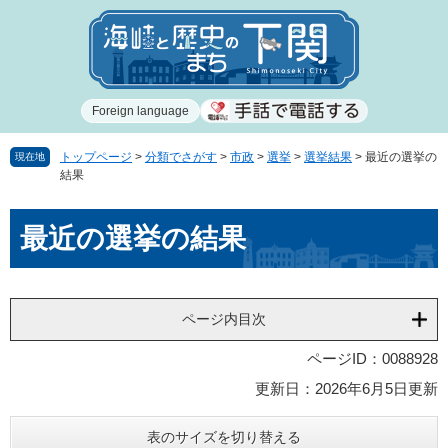
ペ
メ
ー
ニ
ジ
ュ
の
ー
先
を
Foreign language
頭
飛
で
ば
す
し
トップページ
>
分類でさがす
>
市政
>
選挙
>
選挙結果
>
最近の選挙の
現在地
結果
。
て
本
本
文
最近の選挙の結果
文
へ
ページ内目次
ページID：0088928
更新日：2026年6月5日更新
表のサイズを切り替える