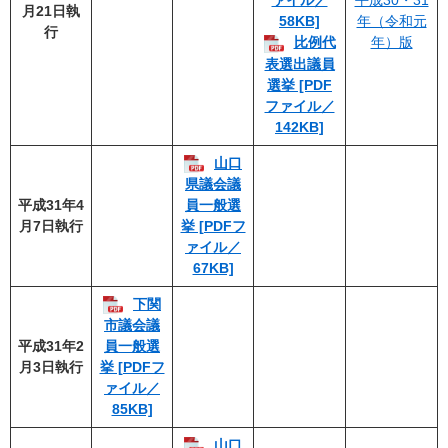
平成30・31
ァイル／
月21日執
年（令和元
58KB]
行
年）版
比例代
表選出議員
選挙 [PDF
ファイル／
142KB]
山口
県議会議
平成31年4
員一般選
月7日執行
挙 [PDFフ
ァイル／
67KB]
下関
市議会議
平成31年2
員一般選
月3日執行
挙 [PDFフ
ァイル／
85KB]
山口