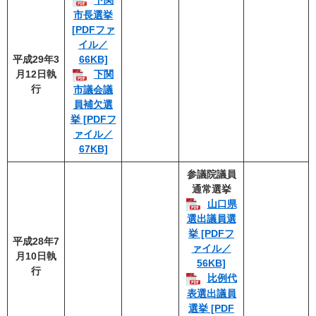
下関
市長選挙
[PDFファ
イル／
平成29年3
66KB]
月12日執
下関
行
市議会議
員補欠選
挙 [PDFフ
ァイル／
67KB]
参議院議員
通常選挙
山口県
選出議員選
挙 [PDFフ
平成28年7
ァイル／
月10日執
56KB]
行
比例代
表選出議員
選挙 [PDF