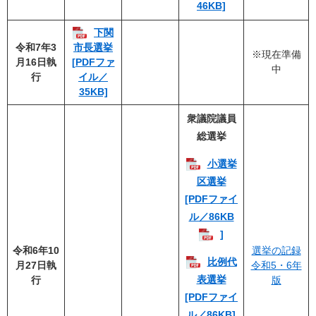
46KB]
下関
令和7年3
市長選挙
※現在準備
月16日執
[PDFファ
中
行
イル／
35KB]
衆議院議員
総選挙
小選挙
区選挙
[PDFファイ
ル／86KB
]
令和6年10
選挙の記録
比例代
月27日執
令和5・6年
表選挙
行
版
[PDFファイ
ル／86KB]