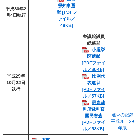
県知事選
平成30年2
挙 [PDFフ
月4日執行
ァイル／
48KB]
衆議院議員
総選挙
小選挙
区選挙
[PDFファイ
ル／60KB]
平成29年
比例代
10月22日
表選挙
執行
[PDFファイ
ル／57KB]
最高裁
判所裁判官
選挙の記録
国民審査
平成28・29
[PDFファイ
年版
ル／53KB]