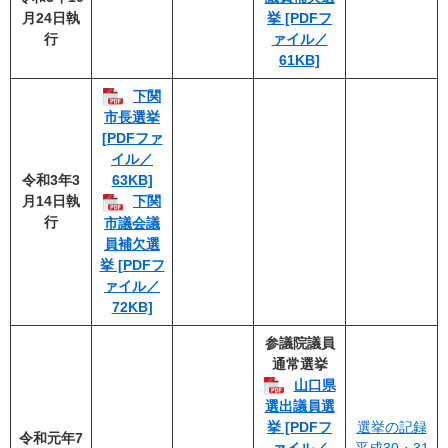
月24日執
挙 [PDFフ
行
ァイル／
61KB]
下関
市長選挙
[PDFファ
イル／
令和3年3
63KB]
月14日執
下関
行
市議会議
員補欠選
挙 [PDFフ
ァイル／
72KB]
参議院議員
通常選挙
山口県
選出議員選
選挙の記録
挙 [PDFフ
令和元年7