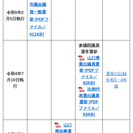
市議会議
員一般選
令和5年2
月5日執行
挙 [PDFフ
ァイル／
411KB]
参議院議員
通常選挙
山口県
選出議員選
挙 [PDFフ
令和4年7
選挙の記録
ァイル／
月10日執
令和3・4年
92KB]
行
版
比例代
表選出議員
選挙 [PDF
ファイル／
93KB]
山口
県知事選