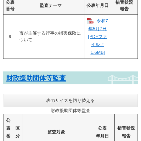
公表
措置状況
監査テーマ
公表年月日
番号
報告
令和7
年5月7日
市が主催する行事の損害保険に
9
[PDFファ
ついて
イル／
1.6MB]
財政援助団体等監査
表のサイズを切り替える
財政援助団体等監査
公
表
区
公表
措置状況
監査対象
番
分
年月日
報告