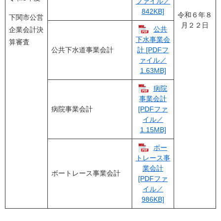
ファイル／
842KB]
令和６年８
下関市公営
月２２日
公共
企業会計決
下水事業会
算審査
公共下水道事業会計
計 [PDFフ
ァイル／
1.63MB]
病院
事業会計
病院事業会計
[PDFファ
イル／
1.15MB]
ボー
トレース事
業会計
ボートレース事業会計
[PDFファ
イル／
986KB]