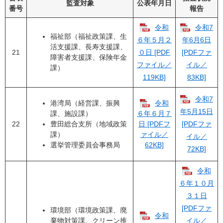
監査対象
公表年月日
番号
報告
令和
令和7
福祉部（福祉政策課、生
６年５月２
年6月6日
活支援課、長寿支援課、
21
０日 [PDF
[PDFファ
障害者支援課、保険年金
ファイル／
イル／
課）
119KB]
83KB]
令和7
港湾局（経営課、振興
令和
年5月15日
課、施設課）
６年６月７
22
豊田総合支所（地域政策
[PDFファ
日 [PDFフ
課）
ァイル／
イル／
選挙管理委員会事務局
62KB]
72KB]
令和
６年１０月
３１日
[PDFファ
環境部（環境政策課、廃
令和
棄物対策課、クリーン推
イル／