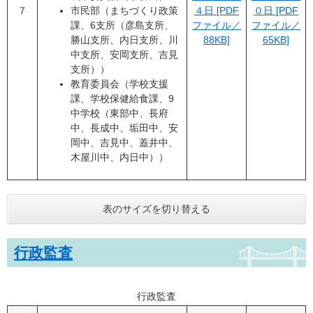
７
市民部（まちづくり政策
４日 [PDF
０日 [PDF
課、6支所（彦島支所、
ファイル／
ファイル／
勝山支所、内日支所、川
88KB]
65KB]
中支所、安岡支所、吉見
支所））
教育委員会（学校支援
課、学校保健給食課、9
中学校（東部中、長府
中、長成中、垢田中、安
岡中、吉見中、蓋井中、
木屋川中、内日中））
表のサイズを切り替える
行政監査
行政監査