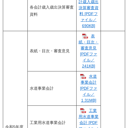
計歳入歳出
各会計歳入歳出決算審査
決算審査資
料 [PDFフ
資料
ァイル／
690KB]
表
紙・目次・
審査意見
表紙・目次・審査意見
[PDFファ
イル／
241KB]
水道
事業会計
水道事業会計
[PDFファ
イル／
1.31MB]
工業
用水道事業
工業用水道事業会計
会計 [PDF
令和5年度