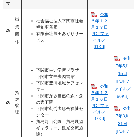
号
令和
出
社会福祉法人下関市社会
６年１２
資
福祉事業団
月１８日
25
有限会社豊田あぐりサー
[PDFファ
団
ビス
イル／
体
61KB]
令和
7年5月
下関市生涯学習プラザ・
15日
下関市立中央図書館
[PDFフ
下関市豊浦地域ケアセン
令和
ァイル／
ター
指
６年１２
下関市深坂自然の森・森
60KB]
定
月１８日
26
の家下関
管
[PDFファ
令和
下関市勤労者総合福祉セ
理
イル／
ンター
7年3月
87KB]
角島灯台公園（角島展望
31日
ギャラリー、観光交流施
[PDFフ
設）