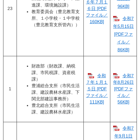
６年７月１
進課、環境施設課）
96KB]
23
６日 [PDF
教育委員会（豊北教育支
ファイル／
所、１小学校・１中学校
令和7
160KB]
（豊北教育支所管内））
年5月15日
[PDFファ
イル／
86KB]
財政部（財政課、納税
課、市民税課、資産税
令和
令和7
課）
７年１月１
年8月26日
豊浦総合支所（市民生活
1
５日 [PDF
[PDFファ
課、建設農林水産課、下
ファイル／
イル／
関北部建設事務所）
111KB]
56KB]
豊北総合支所（市民生活
課、建設農林水産課）
令和7
年9月1日