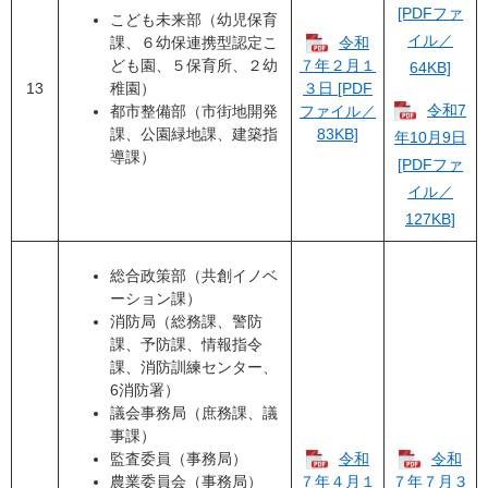
[PDFファ
こども未来部（幼児保育
イル／
課、６幼保連携型認定こ
令和
ども園、５保育所、２幼
７年２月１
64KB]
13
稚園）
３日 [PDF
令和7
都市整備部（市街地開発
ファイル／
課、公園緑地課、建築指
83KB]
年10月9日
導課）
[PDFファ
イル／
127KB]
総合政策部（共創イノベ
ーション課）
消防局（総務課、警防
課、予防課、情報指令
課、消防訓練センター、
6消防署）
議会事務局（庶務課、議
事課）
監査委員（事務局）
令和
令和
農業委員会（事務局）
７年４月１
７年７月３