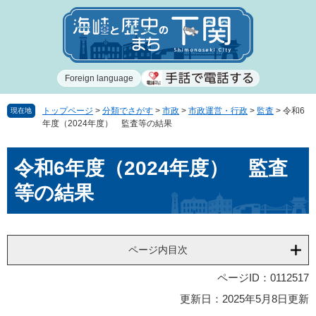
ペ
メ
ー
ニ
ジ
ュ
の
ー
先
を
Foreign language
頭
飛
で
ば
す
し
トップページ
>
分類でさがす
>
市政
>
市政運営・行政
>
監査
>
令和6
現在地
年度（2024年度） 監査等の結果
。
て
本
本
文
令和6年度（2024年度） 監査
文
へ
等の結果
ページ内目次
ページID：0112517
更新日：2025年5月8日更新