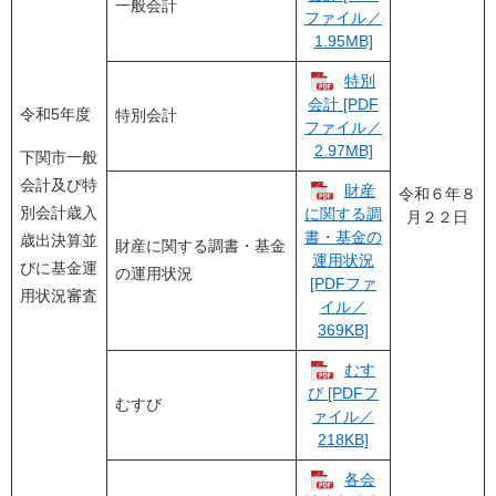
一般会計
ファイル／
1.95MB]
特別
会計 [PDF
令和5年度
特別会計
ファイル／
2.97MB]
下関市一般
会計及び特
財産
令和６年８
別会計歳入
に関する調
月２２日
書・基金の
歳出決算並
財産に関する調書・基金
運用状況
びに基金運
の運用状況
[PDFファ
用状況審査
イル／
369KB]
むす
び [PDFフ
むすび
ァイル／
218KB]
各会