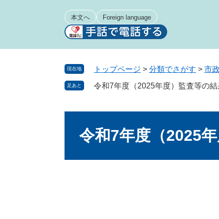
ペ
メ
ー
ニ
本文へ
Foreign language
ジ
ュ
の
ー
先
を
頭
飛
トップページ
>
分類でさがす
>
市
現在地
で
ば
令和7年度（2025年度）監査等の結
足あと
す
し
。
て
本
本
文
文
令和7年度（2025
へ