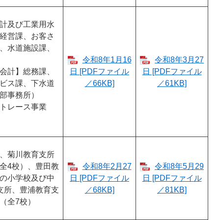
計及び工業用水
経営課、お客さ
、水道施設課、
令和8年1月16
令和8年3月27
会計】総務課、
日 [PDFファイル
日 [PDFファイル
ビス課、下水道
／66KB]
／61KB]
部事務所）
トレース事業
、菊川教育支所
全4校）、豊田教
令和8年2月27
令和8年5月29
の小学校及び中
日 [PDFファイル
日 [PDFファイル
支所、豊浦教育支
／68KB]
／81KB]
校（全7校）