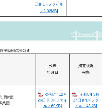
日 [PDFファイル
／1.02MB]
政援助団体等監査
公表
措置状況
年月日
報告
令和7年12月
令和8年3月
管理財団
26日 [PDFファイ
27日 [PDFファ
事業団
ル／69KB]
イル／48KB]