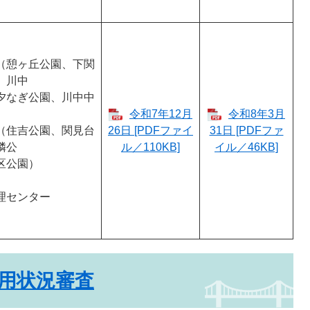
（憩ヶ丘公園、下関
、川中
夕なぎ公園、川中中
令和7年12月
令和8年3月
（住吉公園、関見台
26日 [PDFファイ
31日 [PDFファ
隣公
ル／110KB]
イル／46KB]
区公園）
理センター
用状況審査