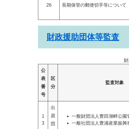
26
長期保管の郵便切手等について
財政援助団体等監査
財
公
表
区
監査対象
番
分
号
出
資
1
一般財団法人豊田湖畔公園
3
一般社団法人豊浦産業振興
団