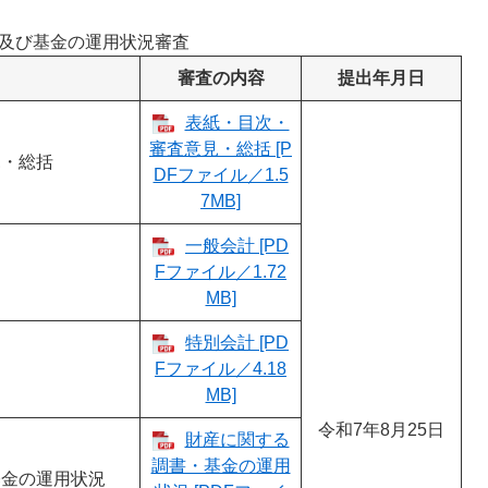
及び基金の運用状況審査
審査の内容
提出年月日
表紙・目次・
審査意見・総括 [P
見・総括
DFファイル／1.5
7MB]
一般会計 [PD
Fファイル／1.72
MB]
特別会計 [PD
Fファイル／4.18
MB]
令和7年8月25日
財産に関する
調書・基金の運用
基金の運用状況