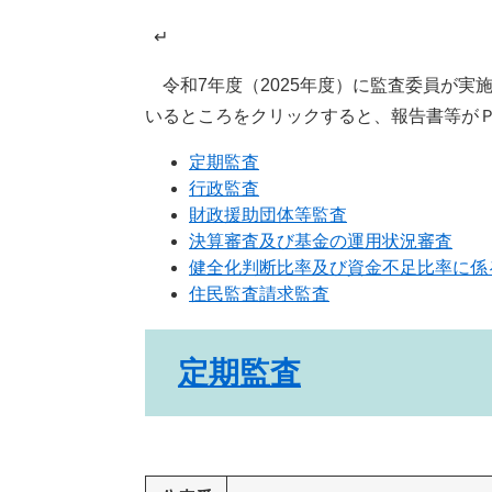
↵
令和7年度（2025年度）に監査委員が実
いるところをクリックすると、報告書等が
定期監査
行政監査
財政援助団体等監査
決算審査及び基金の運用状況審査
健全化判断比率及び資金不足比率に係
住民監査請求監査
定期監査