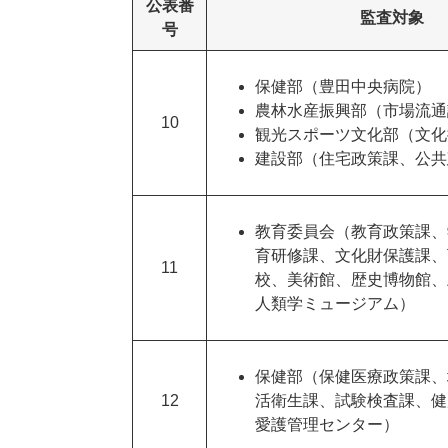
公表番
監査対象
号
保健部（豊田中央病院）
農林水産振興部（市場流通
10
観光スポーツ文化部（文化
建設部（住宅政策課、公共
教育委員会（教育政策課、
育研修課、文化財保護課、
11
校、美術館、歴史博物館、
人類学ミュージアム）
保健部（保健医療政策課、
12
活衛生課、試験検査課、健
愛護管理センター）