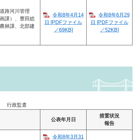
道路河川管理
令和8年4月14
令和8年6月29
画課）、豊田総
日 [PDFファイル
日 [PDFファイル
農林課、北部建
／69KB]
／52KB]
行政監査
措置状況
公表年月日
報告
令和8年3月31