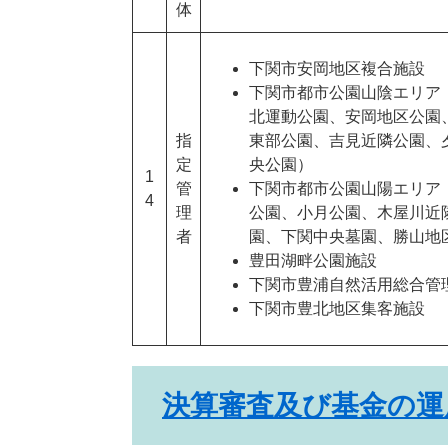
体
下関市安岡地区複合施設
下関市都市公園山陰エリア
北運動公園、安岡地区公園
指
東部公園、吉見近隣公園、
定
央公園）
1
管
下関市都市公園山陽エリア
4
理
公園、小月公園、木屋川近
者
園、下関中央墓園、勝山地
豊田湖畔公園施設
下関市豊浦自然活用総合管
下関市豊北地区集客施設
決算審査及び基金の運