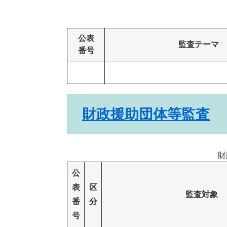
公表
監査テーマ
番号
財政援助団体等監査
財
公
表
区
監査対象
番
分
号