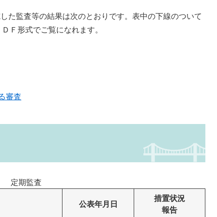
施した監査等の結果は次のとおりです。表中の下線のついて
ＰＤＦ形式でご覧になれます。
る審査
定期監査
措置状況
公表年月日
報告