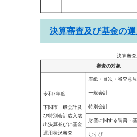
決算審査及び基金の運
決算審査
審査の対象
表紙・目次・審査意
一般会計
令和7年度
特別会計
下関市一般会計及
び特別会計歳入歳
財産に関する調書・
出決算並びに基金
運用状況審査
むすび