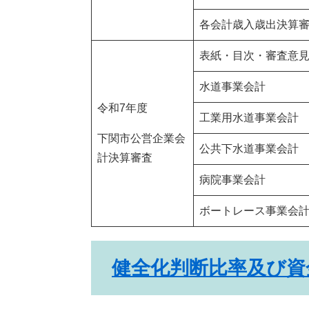
各会計歳入歳出決算
表紙・目次・審査意
水道事業会計
令和7年度
工業用水道事業会計
下関市公営企業会
公共下水道事業会計
計決算審査
病院事業会計
ボートレース事業会
健全化判断比率及び資