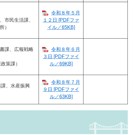
令和８年５月
、市民生活課、
１２日 [PDFファ
所）
イル／65KB]
書課、広報戦略
令和８年６月
３日 [PDFファイ
報政策課）
ル／69KB]
令和８年７月
興課、水産振興
９日 [PDFファイ
ル／63KB]