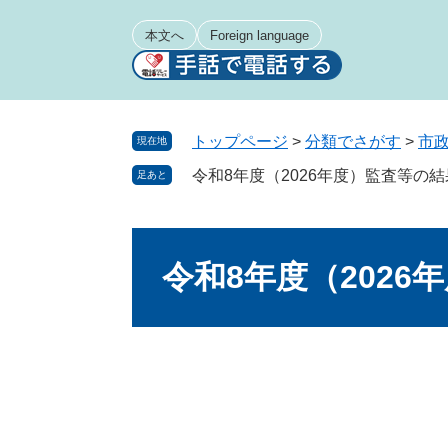
ペ
メ
ー
ニ
本文へ
Foreign language
ジ
ュ
の
ー
先
を
頭
飛
トップページ
>
分類でさがす
>
市
現在地
で
ば
令和8年度（2026年度）監査等の結
足あと
す
し
。
て
本
本
文
文
令和8年度（2026
へ