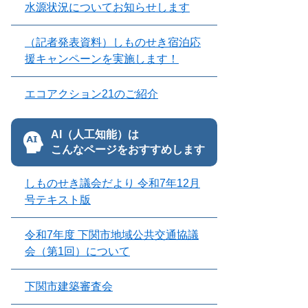
水源状況についてお知らせします
（記者発表資料）しものせき宿泊応
援キャンペーンを実施します！
エコアクション21のご紹介
AI（人工知能）は
こんなページをおすすめします
しものせき議会だより 令和7年12月
号テキスト版
令和7年度 下関市地域公共交通協議
会（第1回）について
下関市建築審査会