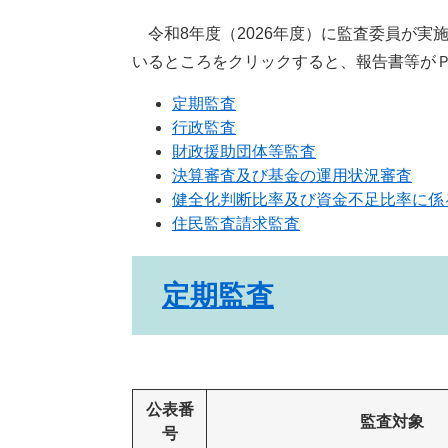
令和8年度（2026年度）に監査委員が実
いるところをクリックすると、報告書等が
定期監査
行政監査
財政援助団体等監査
決算審査及び基金の運用状況審査
健全化判断比率及び資金不足比率に係
住民監査請求監査
定期監査
公表番
監査対象
号