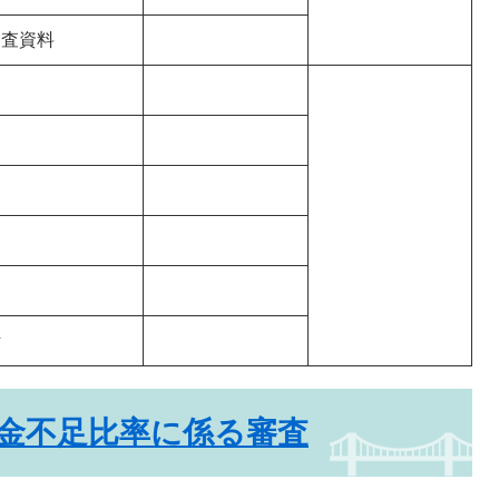
審査資料
見
計
金不足比率に係る審査