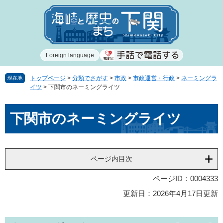
ペ
メ
ー
ニ
ジ
ュ
の
ー
先
を
Foreign language
頭
飛
で
ば
す
し
トップページ
>
分類でさがす
>
市政
>
市政運営・行政
>
ネーミングラ
現在地
イツ
>
下関市のネーミングライツ
。
て
本
本
文
下関市のネーミングライツ
文
へ
ページ内目次
ページID：0004333
更新日：2026年4月17日更新