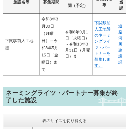
施設名等
募集期間
当
等
間（予定）
課
令和8年3
下関駅前
道
月30日
人工地盤
令和8年9月1
路
（月曜
のネーミ
日（火曜日）
河
下関駅前人工地
日）～令
ングライ
～令和13年3
川
ツ・パー
盤
和8年5月
月31日（月曜
建
トナーを
15日（金
日）ま
設
募集しま
曜日）ま
課
す。
で
ネーミングライツ・パートナー募集が終
了した施設
表のサイズを切り替える