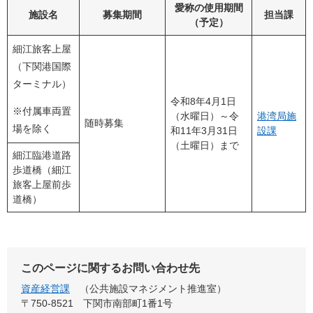
愛称の使用期間
施設名
募集期間
担当課
（予定）
細江旅客上屋
（下関港国際
ターミナル）
令和8年4月1日
※付属車両置
（水曜日）～令
港湾局施
随時募集
場を除く
和11年3月31日
設課
（土曜日）まで
細江臨港道路
歩道橋（細江
旅客上屋前歩
道橋）
このページに関するお問い合わせ先
資産経営課
公共施設マネジメント推進室
〒750-8521
下関市南部町1番1号