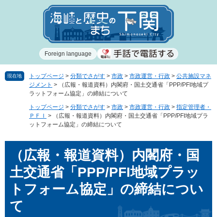
ペ
メ
ー
ニ
ジ
ュ
の
ー
先
を
Foreign language
頭
飛
で
ば
す
し
トップページ
>
分類でさがす
>
市政
>
市政運営・行政
>
公共施設マネ
現在地
ジメント
>
（広報・報道資料）内閣府・国土交通省「PPP/PFI地域プ
。
て
ラットフォーム協定」の締結について
本
文
トップページ
>
分類でさがす
>
市政
>
市政運営・行政
>
指定管理者・
ＰＦＩ
>
（広報・報道資料）内閣府・国土交通省「PPP/PFI地域プラ
へ
ットフォーム協定」の締結について
本
（広報・報道資料）内閣府・国
文
土交通省「PPP/PFI地域プラッ
トフォーム協定」の締結につい
て