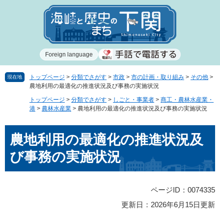
ペ
メ
ー
ニ
ジ
ュ
の
ー
先
を
Foreign language
頭
飛
で
ば
す
し
トップページ
>
分類でさがす
>
市政
>
市の計画・取り組み
>
その他
>
現在地
農地利用の最適化の推進状況及び事務の実施状況
。
て
本
トップページ
>
分類でさがす
>
しごと・事業者
>
商工・農林水産業・
文
港
>
農林水産業
>
農地利用の最適化の推進状況及び事務の実施状況
へ
本
農地利用の最適化の推進状況及
文
び事務の実施状況
ページID：0074335
更新日：2026年6月15日更新