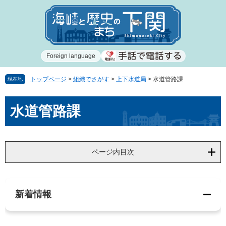
ペ
メ
ー
ニ
ジ
ュ
の
ー
先
を
Foreign language
頭
飛
で
ば
す
し
トップページ
>
組織でさがす
>
上下水道局
>
水道管路課
現在地
。
て
本
本
水道管路課
文
文
へ
ページ内目次
新着情報