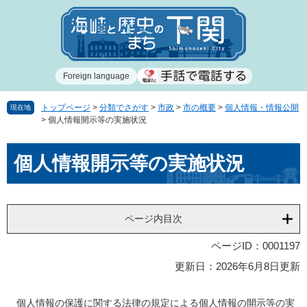
ペ
メ
ー
ニ
ジ
ュ
の
ー
先
を
Foreign language
頭
飛
で
ば
す
し
トップページ
>
分類でさがす
>
市政
>
市の概要
>
個人情報・情報公開
現在地
>
個人情報開示等の実施状況
。
て
本
本
文
個人情報開示等の実施状況
文
へ
ページ内目次
ページID：0001197
更新日：2026年6月8日更新
個人情報の保護に関する法律の規定による個人情報の開示等の実