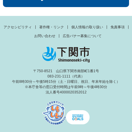
アクセシビリティ
著作権・リンク
個人情報の取り扱い
免責事項
お問い合わせ
広告バナー募集について
〒750-8521 山口県下関市南部町1番1号
083-231-1111（代表）
午前8時30分～午後5時15分（土・日曜日、祝日、年末年始を除く）
※本庁舎等の窓口受付時間は午前9時～午後4時30分
法人番号4000020352012