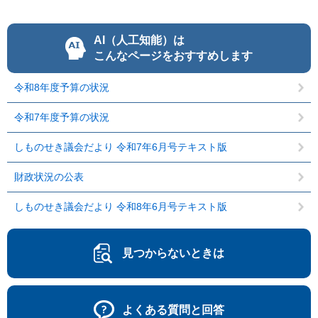
AI（人工知能）は
こんなページをおすすめします
令和8年度予算の状況
令和7年度予算の状況
しものせき議会だより 令和7年6月号テキスト版
財政状況の公表
しものせき議会だより 令和8年6月号テキスト版
見つからないときは
よくある質問と回答