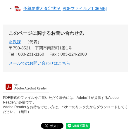
予算要求と査定状況 [PDFファイル／1.06MB]
このページに関するお問い合わせ先
財政課
代表
〒750-8521
下関市南部町1番1号
Tel：083-231-1160
Fax：083-224-2060
メールでのお問い合わせはこちら
PDF形式のファイルをご覧いただく場合には、Adobe社が提供するAdobe
Readerが必要です。
Adobe Readerをお持ちでない方は、バナーのリンク先からダウンロードしてく
ださい。（無料）