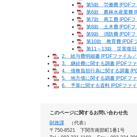
第5款 労働費 [PDFフ
第6款 農林水産業費 [P
第7款 商工費 [PDFフ
第8款 土木費 [PDFフ
第9款 消防費 [PDFフ
第10款 教育費 [PDFフ
第11～13款 災害復旧
2. 給与費明細書 [PDFファイル／1
3. 継続費に関する調書 [PDFファ
4. 債務負担行為に関する調書 [PD
5. 地方債に関する調書 [PDFファ
6. 予算に関する資料 [PDFファイル
このページに関するお問い合わせ先
財政課
代表
〒750-8521
下関市南部町1番1号