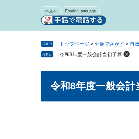
ペ
メ
ー
ニ
本文へ
Foreign language
ジ
ュ
の
ー
先
を
頭
飛
トップページ
>
分類でさがす
>
市
現在地
で
ば
令和8年度一般会計当初予算
足あと
す
し
。
て
本
本
文
文
令和8年度一般会計
へ