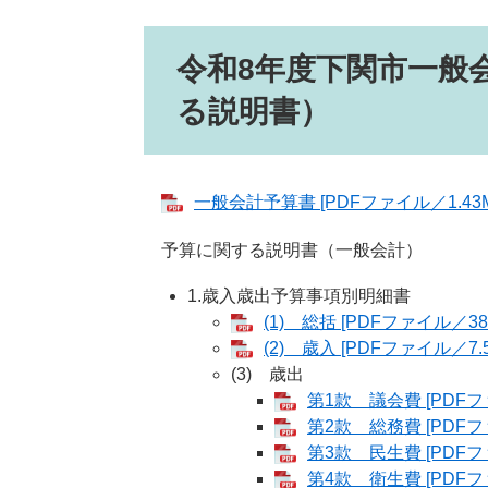
令和8年度下関市一般
る説明書）
一般会計予算書 [PDFファイル／1.43M
予算に関する説明書（一般会計）
1.歳入歳出予算事項別明細書
(1) 総括 [PDFファイル／38
(2) 歳入 [PDFファイル／7.5
(3) 歳出
第1款 議会費 [PDFフ
第2款 総務費 [PDFフ
第3款 民生費 [PDFフ
第4款 衛生費 [PDFフ