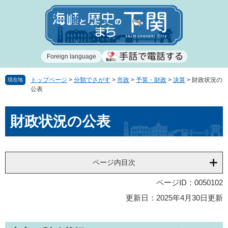
ペ
メ
ー
ニ
ジ
ュ
の
ー
先
を
Foreign language
頭
飛
で
ば
す
し
トップページ
>
分類でさがす
>
市政
>
予算・財政
>
決算
>
財政状況の
現在地
公表
。
て
本
本
文
財政状況の公表
文
へ
ページ内目次
ページID：0050102
更新日：2025年4月30日更新