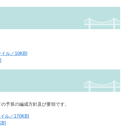
イル／10KB]
]
ての予算の編成方針及び要領です。
ル／170KB]
B]