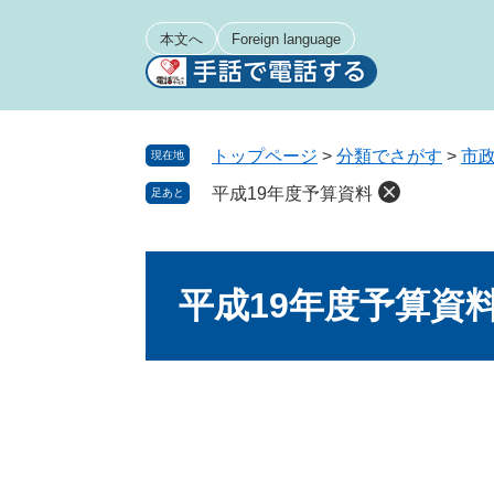
ペ
メ
ー
ニ
本文へ
Foreign language
ジ
ュ
の
ー
先
を
頭
飛
トップページ
>
分類でさがす
>
市
現在地
で
ば
平成19年度予算資料
足あと
す
し
。
て
本
本
文
文
平成19年度予算資
へ