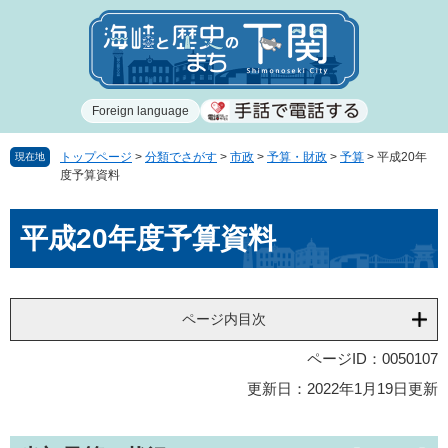
ペ
メ
ー
ニ
ジ
ュ
の
ー
先
を
Foreign language
頭
飛
で
ば
す
し
トップページ
>
分類でさがす
>
市政
>
予算・財政
>
予算
>
平成20年
現在地
度予算資料
。
て
本
本
文
平成20年度予算資料
文
へ
ページ内目次
ページID：0050107
更新日：2022年1月19日更新