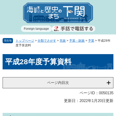
ペ
メ
ー
ニ
ジ
ュ
の
ー
先
を
Foreign language
頭
飛
で
ば
す
し
トップページ
>
分類でさがす
>
市政
>
予算・財政
>
予算
>
平成28年
現在地
度予算資料
。
て
本
本
文
平成28年度予算資料
文
へ
ページ内目次
ページID：0050135
更新日：2022年1月20日更新