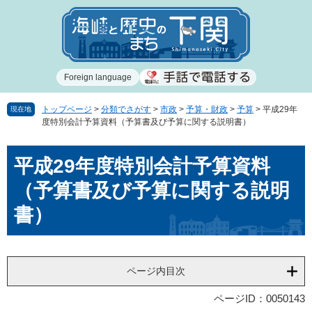
ペ
メ
ー
ニ
ジ
ュ
の
ー
先
を
Foreign language
頭
飛
で
ば
す
し
トップページ
>
分類でさがす
>
市政
>
予算・財政
>
予算
>
平成29年
現在地
度特別会計予算資料（予算書及び予算に関する説明書）
。
て
本
本
文
平成29年度特別会計予算資料
文
へ
（予算書及び予算に関する説明
書）
ページ内目次
ページID：0050143