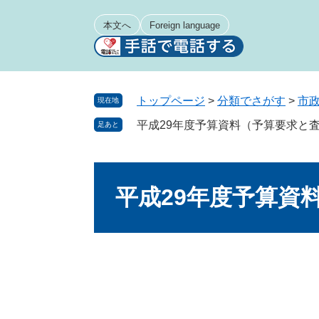
ペ
メ
ー
ニ
本文へ
Foreign language
ジ
ュ
の
ー
先
を
頭
飛
トップページ
>
分類でさがす
>
市
現在地
で
ば
平成29年度予算資料（予算要求と
足あと
す
し
。
て
本
本
文
文
平成29年度予算資
へ