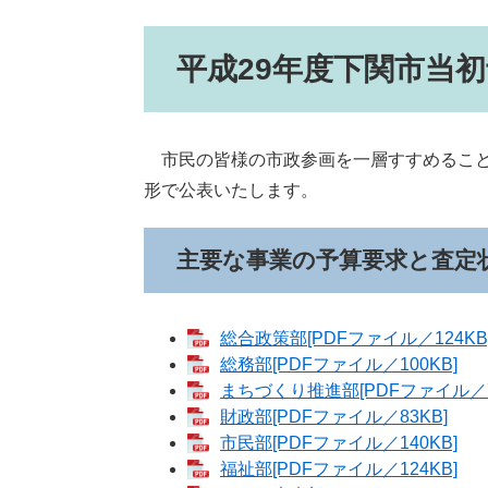
平成29年度下関市当
市民の皆様の市政参画を一層すすめること
形で公表いたします。
主要な事業の予算要求と査定
総合政策部[PDFファイル／124KB
総務部[PDFファイル／100KB]
まちづくり推進部[PDFファイル／7
財政部[PDFファイル／83KB]
市民部[PDFファイル／140KB]
福祉部[PDFファイル／124KB]