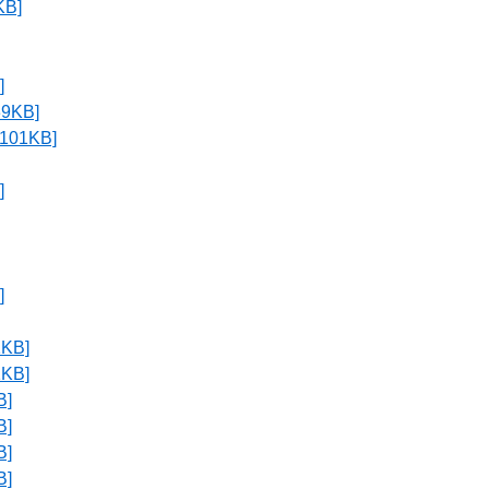
B]
]
KB]
01KB]
]
]
KB]
KB]
]
]
]
]