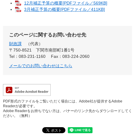
12月補正予算の概要[PDFファイル／569KB]
3月補正予算の概要[PDFファイル／411KB]
このページに関するお問い合わせ先
財政課
代表
〒750-8521
下関市南部町1番1号
Tel：083-231-1160
Fax：083-224-2060
メールでのお問い合わせはこちら
PDF形式のファイルをご覧いただく場合には、Adobe社が提供するAdobe
Readerが必要です。
Adobe Readerをお持ちでない方は、バナーのリンク先からダウンロードしてく
ださい。（無料）