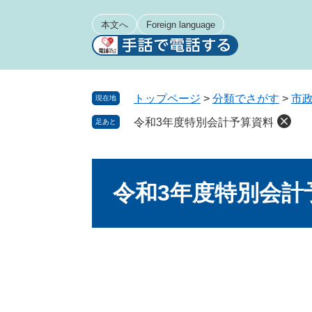
ペ
メ
ー
ニ
本文へ
Foreign language
ジ
ュ
の
ー
先
を
頭
飛
トップページ
>
分類でさがす
>
市
現在地
で
ば
令和3年度特別会計予算資料
足あと
す
し
。
て
本
本
文
文
令和3年度特別会計
へ