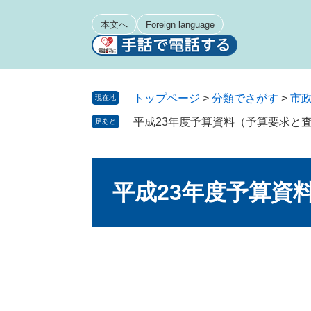
ペ
メ
ー
ニ
本文へ
Foreign language
ジ
ュ
の
ー
先
を
頭
飛
トップページ
>
分類でさがす
>
市
現在地
で
ば
平成23年度予算資料（予算要求と
足あと
す
し
。
て
本
本
文
文
平成23年度予算資
へ