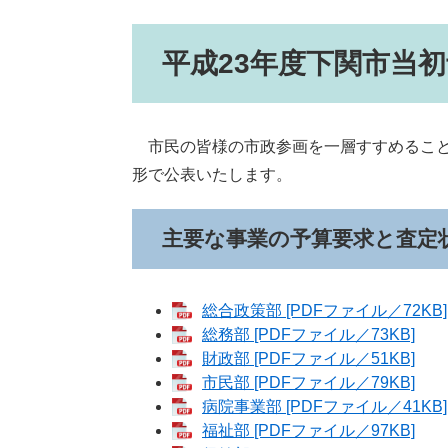
平成23年度下関市当
市民の皆様の市政参画を一層すすめること
形で公表いたします。
主要な事業の予算要求と査定
総合政策部 [PDFファイル／72KB]
総務部 [PDFファイル／73KB]
財政部 [PDFファイル／51KB]
市民部 [PDFファイル／79KB]
病院事業部 [PDFファイル／41KB]
福祉部 [PDFファイル／97KB]