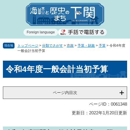
ペ
メ
ー
ニ
ジ
ュ
の
ー
先
を
Foreign language
頭
飛
で
ば
す
し
トップページ
>
分類でさがす
>
市政
>
予算・財政
>
予算
>
令和4年度
現在地
一般会計当初予算
。
て
本
本
文
令和4年度一般会計当初予算
文
へ
ページ内目次
ページID：0061348
更新日：2022年1月20日更新