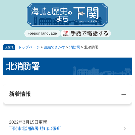
ペ
メ
ー
ニ
ジ
ュ
の
ー
先
を
Foreign language
頭
飛
で
ば
す
し
トップページ
>
組織でさがす
>
消防局
>
北消防署
現在地
。
て
本
本
北消防署
文
文
へ
新着情報
2022年3月15日更新
下関市北消防署 勝山出張所