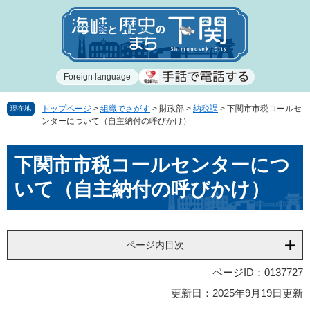
ペ
メ
ー
ニ
ジ
ュ
の
ー
先
を
Foreign language
頭
飛
で
ば
す
し
トップページ
>
組織でさがす
>
財政部
>
納税課
>
下関市市税コールセ
現在地
ンターについて（自主納付の呼びかけ）
。
て
本
本
文
下関市市税コールセンターにつ
文
へ
いて（自主納付の呼びかけ）
ページ内目次
ページID：0137727
更新日：2025年9月19日更新