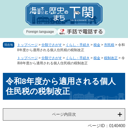
ペ
メ
ー
ニ
ジ
ュ
の
ー
先
を
Foreign language
頭
飛
で
ば
す
し
トップページ
>
分類でさがす
>
くらし・手続き
>
税金
>
市民税
>
令和
現在地
8年度から適用される個人住民税の税制改正
。
て
本
トップページ
>
分類でさがす
>
くらし・手続き
>
税金
>
税制改正
>
令
文
和8年度から適用される個人住民税の税制改正
へ
本
令和8年度から適用される個人
文
住民税の税制改正
ページ内目次
ページID：0140400