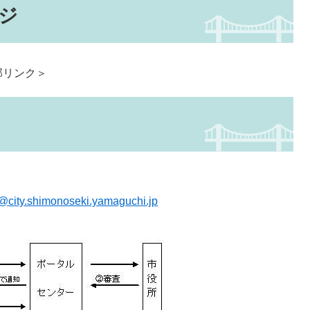
ジ
部リンク＞
@city.shimonoseki.yamaguchi.jp