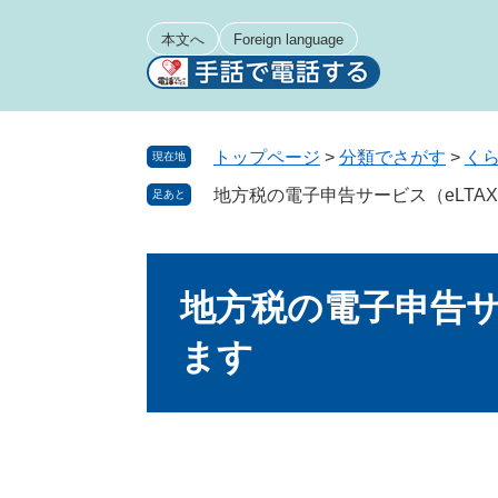
ペ
メ
ー
ニ
本文へ
Foreign language
ジ
ュ
の
ー
先
を
頭
飛
トップページ
>
分類でさがす
>
く
現在地
で
ば
地方税の電子申告サービス（eLTA
足あと
す
し
。
て
本
本
文
文
地方税の電子申告サ
へ
ます