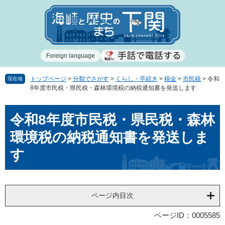
ペ
メ
ー
ニ
ジ
ュ
の
ー
先
を
Foreign language
頭
飛
で
ば
す
し
トップページ
>
分類でさがす
>
くらし・手続き
>
税金
>
市民税
>
令和
現在地
8年度市民税・県民税・森林環境税の納税通知書を発送します
。
て
本
本
文
令和8年度市民税・県民税・森林
文
へ
環境税の納税通知書を発送しま
す
ページ内目次
ページID：0005585