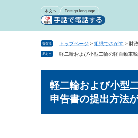
ペ
メ
ー
ニ
本文へ
Foreign language
ジ
ュ
の
ー
先
を
頭
飛
トップページ
>
組織でさがす
>
財
現在地
で
ば
軽二輪および小型二輪の軽自動車税
足あと
す
し
。
て
本
本
文
文
軽二輪および小型
へ
申告書の提出方法