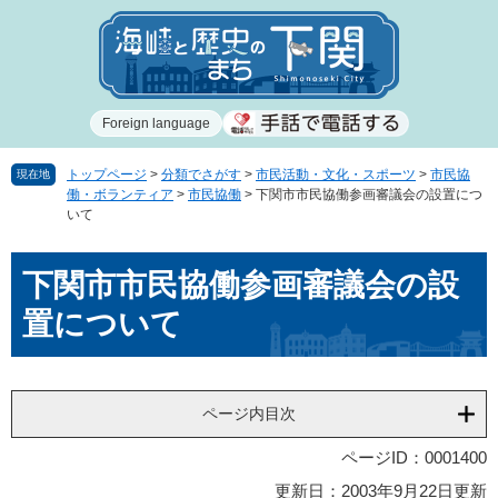
ペ
メ
ー
ニ
ジ
ュ
の
ー
先
を
Foreign language
頭
飛
で
ば
す
し
トップページ
>
分類でさがす
>
市民活動・文化・スポーツ
>
市民協
現在地
働・ボランティア
>
市民協働
>
下関市市民協働参画審議会の設置につ
。
て
いて
本
文
本
へ
下関市市民協働参画審議会の設
文
置について
ページ内目次
ページID：0001400
更新日：2003年9月22日更新