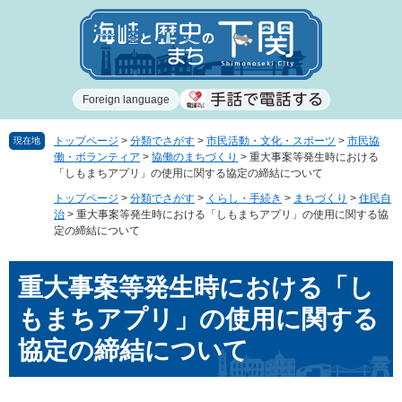
ペ
メ
ー
ニ
ジ
ュ
の
ー
先
を
Foreign language
頭
飛
で
ば
す
し
トップページ
>
分類でさがす
>
市民活動・文化・スポーツ
>
市民協
現在地
働・ボランティア
>
協働のまちづくり
>
重大事案等発生時における
。
て
「しもまちアプリ」の使用に関する協定の締結について
本
文
トップページ
>
分類でさがす
>
くらし・手続き
>
まちづくり
>
住民自
治
>
重大事案等発生時における「しもまちアプリ」の使用に関する協
へ
定の締結について
本
重大事案等発生時における「し
文
もまちアプリ」の使用に関する
協定の締結について