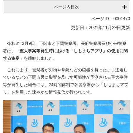
ページ内目次
ページID：0001470
更新日：2021年11月29日更新
令和3年2月9日、下関市と下関警察署、長府警察署及び小串警察
署は、
「重大事案等発生時における「しもまちアプリ」の使用に関
する協定」
を締結しました。
これにより、被疑者が刃物や拳銃などの凶器を持ったまま逃走し
ているなどの下関市民に影響を及ぼす可能性が予測される重大事件
等が発生した場合には、24時間体制で各警察署から「しもまちアプ
リ」を利用した速やかな情報発信が行われます。